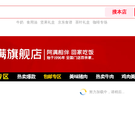
牛奶
食用油
坚果礼盒
京东食谱
茶叶礼盒
咖啡专场
努力加载中，请稍后...