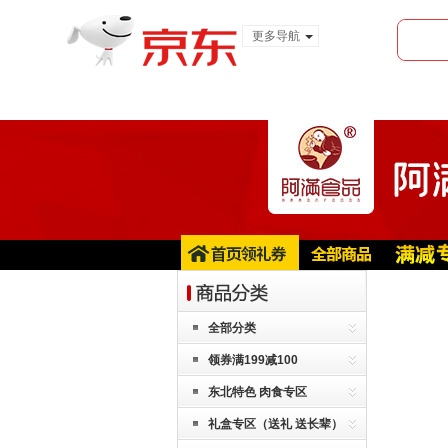
更多导航
服装城
食品
金融
全部分类
领券满199减100
东北特色 肉食专区
礼盒专区（送礼 送长辈）